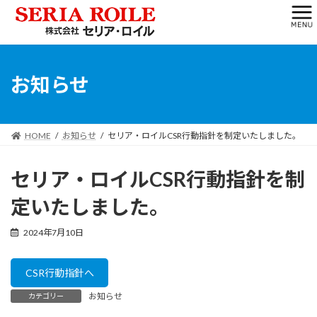
コ
ナ
サイトマップ
ン
ビ
テ
ゲ
ン
ー
ツ
シ
へ
ョ
お知らせ
ス
ン
キ
に
ッ
移
プ
動
HOME
お知らせ
セリア・ロイルCSR行動指針を制定いたしました。
セリア・ロイルCSR行動指針を制
定いたしました。
2024年7月10日
CSR行動指針へ
お知らせ
カテゴリー