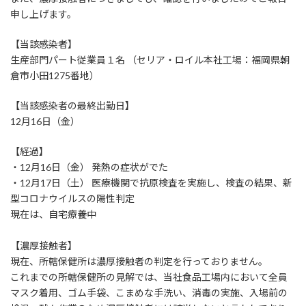
申し上げます。
【当該感染者】
生産部門パート従業員１名 （セリア・ロイル本社工場：福岡県朝
倉市小田1275番地）
【当該感染者の最終出勤日】
12月16日（金）
【経過】
・12月16日（金） 発熱の症状がでた
・12月17日（土） 医療機関で抗原検査を実施し、検査の結果、新
型コロナウイルスの陽性判定
現在は、自宅療養中
【濃厚接触者】
現在、所轄保健所は濃厚接触者の判定を行っておりません。
これまでの所轄保健所の見解では、当社食品工場内において全員
マスク着用、ゴム手袋、こまめな手洗い、消毒の実施、入場前の