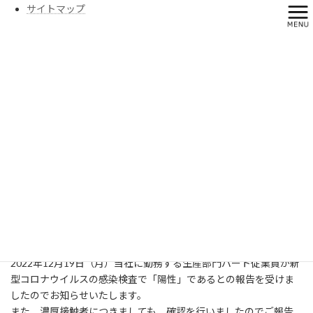
コ
ナ
サイトマップ
ン
ビ
テ
ゲ
ン
ー
ツ
シ
へ
ョ
コロナ関連
ス
ン
キ
に
ッ
移
プ
動
HOME
コロナ関連
新型コロナウイルス感染者の発生について
新型コロナウイルス感染者の発
生について
2022年12月19日
2022年12月19日（月）当社に勤務する生産部門パート従業員が新
型コロナウイルスの感染検査で「陽性」であるとの報告を受けま
したのでお知らせいたします。
また、濃厚接触者につきましても、確認を行いましたのでご報告