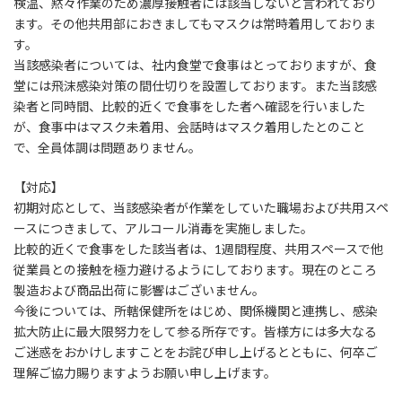
検温、黙々作業のため濃厚接触者には該当しないと言われており
ます。その他共用部におきましてもマスクは常時着用しておりま
す。
当該感染者については、社内食堂で食事はとっておりますが、食
堂には飛沫感染対策の間仕切りを設置しております。また当該感
染者と同時間、比較的近くで食事をした者へ確認を行いました
が、食事中はマスク未着用、会話時はマスク着用したとのこと
で、全員体調は問題ありません。
【対応】
初期対応として、当該感染者が作業をしていた職場および共用スペ
ースにつきまして、アルコール消毒を実施しました。
比較的近くで食事をした該当者は、1週間程度、共用スペースで他
従業員との接触を極力避けるようにしております。現在のところ
製造および商品出荷に影響はございません。
今後については、所轄保健所をはじめ、関係機関と連携し、感染
拡大防止に最大限努力をして参る所存です。皆様方には多大なる
ご迷惑をおかけしますことをお詫び申し上げるとともに、何卒ご
理解ご協力賜りますようお願い申し上げます。