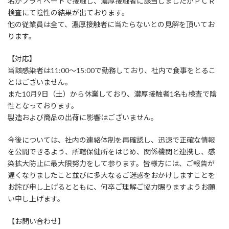
名がプライベートで接触し、濃厚接触者に該当しましたがＰＣＲ
検査にて陰性の結果が出ております。
他の従業員は全て、濃厚接触者に当たらないとの見解を頂いてお
ります。
【対応】
当該感染者は11:00～15:00で勤務しており、社内で食事をとるこ
とはございません。
また10月9日（土）から休業しており、濃厚接触者1名も検査で陰
性となっております。
製造および商品の出荷に影響はございません。
今後については、社内の連絡体制を再確認し、迅速で正確な情報
を公開できるよう、所轄保健所をはじめ、関係機関と連携し、感
染拡大防止に最大限努力をして参ります。皆様方には、ご報告が
遅くなりましたこと並びに多大なるご迷惑をおかけしますことを
お詫び申し上げるとともに、何卒ご理解ご協力賜りますようお願
い申し上げます。
【お問い合わせ】