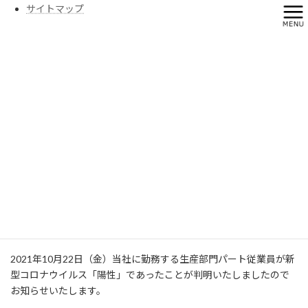
コ
ナ
サイトマップ
ン
ビ
テ
ゲ
ン
ー
ツ
シ
へ
ョ
コロナ関連
ス
ン
キ
に
ッ
移
プ
動
HOME
コロナ関連
新型コロナウィルス感染者の発生について
新型コロナウィルス感染者の発
生について
2021年10月25日
2021年10月22日（金）当社に勤務する生産部門パート従業員が新
型コロナウイルス「陽性」であったことが判明いたしましたので
お知らせいたします。