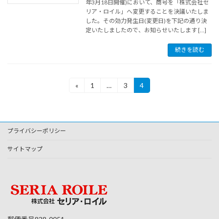
年3月18日開催)において、商号を「株式会社セ
リア・ロイル」へ変更することを決議いたしま
した。その効力発生日(変更日)を下記の通り決
定いたしましたので、お知らせいたします […]
続きを読む
投
«
1
…
3
4
固
固
固
定
定
定
稿
ペ
ペ
ペ
ー
ー
ー
の
ジ
ジ
ジ
プライバシーポリシー
ペ
ー
サイトマップ
ジ
送
り