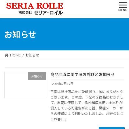
コ
ナ
サイトマップ
ン
ビ
テ
ゲ
ン
ー
ツ
シ
へ
ョ
お知らせ
ス
ン
キ
に
ッ
移
プ
動
HOME
お知らせ
商品回収に関するお詫びとお知らせ
お知らせ
2014年7月19日
平素は弊社商品をご愛顧賜り、誠にありがとう
ございます。 この度、下記の２商品におきまし
て、黒蜜に使用している沖縄産黒糖に金属片が
混入している可能性がある旨、黒糖メーカーか
らの連絡により判明いたしました。 現在のとこ
ろお客 […]