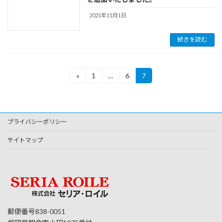
2021年11月1日
続きを読む
投
«
1
…
6
7
固
固
固
定
定
定
稿
ペ
ペ
ペ
ー
ー
ー
の
ジ
ジ
ジ
プライバシーポリシー
ペ
ー
サイトマップ
ジ
送
り
郵便番号838-0051