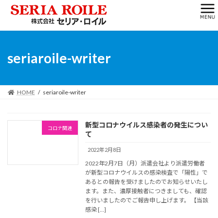
コ
ナ
サイトマップ
ン
ビ
テ
ゲ
ン
ー
ツ
シ
へ
ョ
seriaroile-writer
ス
ン
キ
に
ッ
移
プ
動
HOME
seriaroile-writer
新型コロナウイルス感染者の発生につい
コロナ関連
て
2022年2月8日
2022年2月7日（月）派遣会社より派遣労働者
が新型コロナウイルスの感染検査で「陽性」で
あるとの報告を受けましたのでお知らせいたし
ます。また、濃厚接触者につきましても、確認
を行いましたのでご報告申し上げます。 【当該
感染 […]